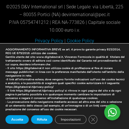
©2025 D&V International srl | Sede Legale: via Libertà, 225
– 80055 Portici (NA) devinternational@pec.it
P.IVA 05754741212 | REA NA-773826 | Capitale sociale
10.000 euro i.v
.
Privacy Policy
|
Cookie Policy
AGGIORNAMENTO INFORMATIVA BREVE ex art. 4 provv.to garante privacy 815/2014,
REG UE 679/2016. utilizzo dei cookies.
Gentile utente del sito www.digitaleviral.it, Vincenzo Formicola in qualità di titolare del
trattamento ovvero di editore così come identificato dal Garante nel provvedimento di
cui sopra, desidera informare che:
- Il sito https://digitaleviral.it non utilizza cookie di profilazione al fine di inviare
messaggi pubblicitari in linea con le preferenze manifestate dall'utente nell'ambito della
navigazione in rete;
-Il link all'informativa estesa, dove vengono fornite indicazioni sull'uso dei cookie tecnici
e analytics, e la possibilità di scegliere quali specifici cookie autorizzare è il seguente:
https://digitaleviral.it/privacy-policy/
- Il link https://digitaleviral.it/privacy-policy/ si ritrova in ogni pagina del sito e da ogni
pagina è pertanto possibile e in qualunque momento cambiare le impostazioni di
consenso e negare il consenso all'installazione di qualunque cookies;
- La prosecuzione della navigazione mediante accesso ad altra area del sito o selezione
di un elemento dello stesso (ad esempio, di un'immagine o di un link) comporta la
prestazione del consenso all'uso dei cookie necessari.
Close GDPR Cookie
Accetta
Rifiuta
Impostazioni