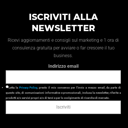
ISCRIVITI ALLA
NEWSLETTER
Ricevi aggiornamenti e consigli sul marketing e 1 ora di
consulenza gratuita per avviare o far crescere il tuo
business.
Indirizzo email
Letta la
Privacy Policy
, presto il mio consenso per l’invio a mezzo email, da parte di
questo sito, di comunicazioni informative e promozionali, inclusa la newsletter, riferite a
prodotti e/o servizi propri e/o di terzi e per lo svolgimento di ricerche di mercato.