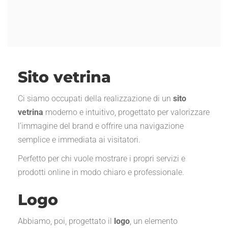
Sito vetrina
Ci siamo occupati della realizzazione di un
sito
vetrina
moderno e intuitivo, progettato per valorizzare
l’immagine del brand e offrire una navigazione
semplice e immediata ai visitatori.
Perfetto per chi vuole mostrare i propri servizi e
prodotti online in modo chiaro e professionale.
Logo
Abbiamo, poi, progettato il
logo
, un elemento